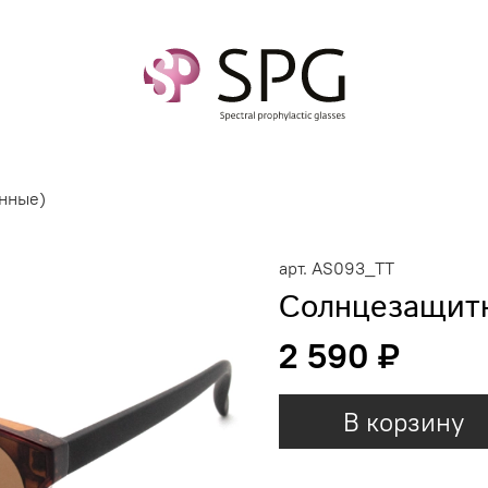
нные)
арт.
AS093_TT
Солнцезащитн
2 590 ₽
В корзину